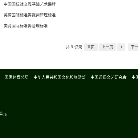
·
中国国标社交舞基础艺术课程
·
美育国际标准舞裁判管理标准
·
美育国际标准舞管理标准
共 9 记录
首页
上一页
1
下
育部
国家体育总局
中华人民共和国文化和旅游部
中国通俗文艺研究会
中
4单元