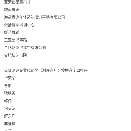
蓝天使星童口才
耀南舞蹈
海鑫青少年体适能培训基地有限公司
张扬舞蹈培训中心
媛艺舞蹈
三亚艺鸿舞蹈
合肥赵汝飞练字有限公司
合肥弘艺书院
美育测评专业风范奖（测评官）：按拼音字母排序
毕荣华
曹振
狄铁英
韩伟
何贵法
解东洋
李登楠