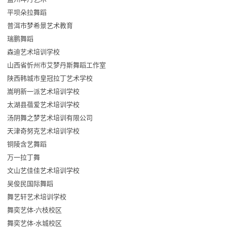
平坝朵拉舞蹈
普洱市梦希景艺术教育
瑞鹏舞蹈
森迪艺术培训学校
山西省忻州市艾梦丹斯舞蹈工作室
陕西韩城市皇冠拉丁艺术学校
嵩明新一派艺术培训学校
太湖县蓓爱艺术培训学校
汤阴舞之梦艺术培训有限公司
天津奇努克艺术培训学校
铜陵含艺舞蹈
万一拉丁舞
文山艺佳佳艺术培训学校
吴俊民国际舞蹈
舞艺轩艺术培训学校
舞奕艺体-六枝校区
舞奕艺体-水城校区