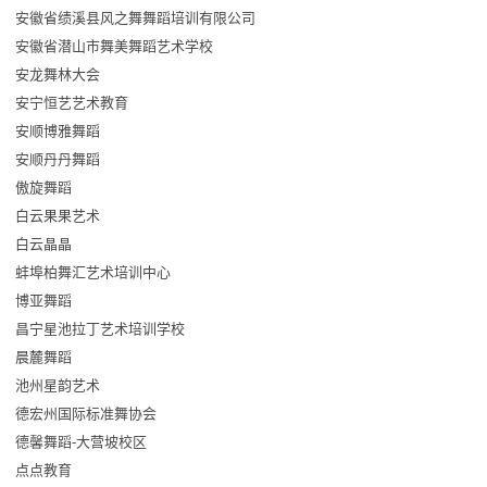
安徽省绩溪县风之舞舞蹈培训有限公司
安徽省潜山市舞美舞蹈艺术学校
安龙舞林大会
安宁恒艺艺术教育
安顺博雅舞蹈
安顺丹丹舞蹈
傲旋舞蹈
白云果果艺术
白云晶晶
蚌埠柏舞汇艺术培训中心
博亚舞蹈
昌宁星池拉丁艺术培训学校
晨麓舞蹈
池州星韵艺术
德宏州国际标准舞协会
德馨舞蹈-大营坡校区
点点教育