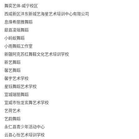
舞奕艺体-威宁校区
西咸新区沣东新城艺海星艺术培训中心有限公司
息烽希丽雅舞蹈
歙县凌瑶舞蹈
小蚂蚁舞蹈
小雨舞蹈工作室
新疆阿克苏红舞鞋文化艺术培训学校
新艺舞蹈
馨艺舞蹈
馨宇艺术学校
星钰舞蹈艺术学校
宣城瑞丽舞蹈
宣威市怡龙玄舞艺术学校
艺荷艺术
艺韵舞蹈
永仁县青少年活动中心
云县心怡艺术培训学校