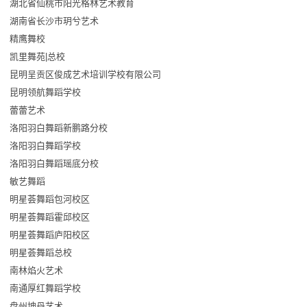
湖北省仙桃市阳光格林艺术教育
湖南省长沙市玥兮艺术
精鹰舞校
凯里舞苑|总校
昆明呈贡区俊成艺术培训学校有限公司
昆明领航舞蹈学校
蕾蕾艺术
洛阳羽白舞蹈新鹏路分校
洛阳羽白舞蹈学校
洛阳羽白舞蹈瑶底分校
敏艺舞蹈
明星荟舞蹈包河校区
明星荟舞蹈霍邱校区
明星荟舞蹈庐阳校区
明星荟舞蹈总校
南林焰火艺术
南通厚红舞蹈学校
盘州坤丹艺术